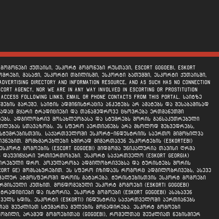
ოგონები ქუთაისი, ესკორტ გოგონები რუსთავი, escort gogoebi, eskort
მრები, მასაჟი, ესკორტი თბილისში, ესკორტი ბათუმში, ესკორტი ქუთაისში,
tising directory and information resource, and as such has no connection
scort agency, nor we are in any way involved in escorting or prostitution
y access following links, email or phone contacts from this portal. საიტზე
ბის გარეშე. საიტის ადმინისტრაცია ანკეტებს არ ამატებს და შესაბამისად
სადაც მყარი ტრადიციები და თანამედროვე ცხოვრება ერთმანეთში
ენტებს. ადგილობრივ მოსახლეობასა და სტუმრებს შორის განსაკუთრებული
ლებას სთავაზობს. ეს სფერო აერთიანებს არა მხოლოდ შეხვედრებს,
ი სტუმრებისთვის. საქართველოში ესკორტ-ინდუსტრიის საერთო მიმოხილვა
ებით. მომხმარებლები ხშირად მიმართავენ ესკორტების (eskortebi)
სკორტ გოგოების (escort gogoebi) მიდგომა უნიკალურია თავისი ღრმა
 დაუვიწყარი ურთიერთობები. ესკორტ საქართველო (eskort georgia)
უთრებული დრო. პოპულარობა ადგილობრივებსა და ტურისტებს შორის
ort ge) მომსახურებით. ეს სფერო იზიდავს როგორც ადგილობრივებს, ასევე
იკალურ ატმოსფეროში დროის გატარება. ტურისტებისთვის ესკორტ გოგოები
რმისეული კუთხით. მონდომებული ესკორტ გოგოები (eskorti gogoebi)
ადიციები და ისტორია. ესკორტ გოგოები (eskort gogoebi) ასახავენ
ელს ხდის. ესკორტი (eskorti) ინდუსტრია საქართველოში აერთიანებს
თაც შეუძლიათ სტუმართა გულების მონადირება. ესკორტ გოგოები
ბილი, არამედ გოგოებითაც (gogoebi), რომელთაც შეუძლიათ ნებისმიერ