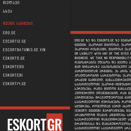
თელავი
სხვა
ᲩᲕᲔᲜᲘ ᲡᲐᲘᲢᲔᲑᲘ
Ero.ge
ERO.GE ზე და ESKORT5.GE ზე შეგ
Escorti2.ge
gogoebi, ესკორტი თბილისი, ესკო
ესკორტი რუსთავში, თბილისი ესკორტ
Escortbatumi3.ge.vin
or liability with any of the sites
business. We take no responsibilit
Eskort5.ge
რეგისტრაცია უფასოა და ყველა ან
მათ შინაარსზე პასუხისმგებელი 
Eskortero
ჰარმონიულად ერწყმის. ეს არის 
Eskortebi
პოპულარობით სარგებლობს ესკორ
არამედ ნამდვილ, განსაკუთრებულ
Eskorti4.ge
საქართველოში ესკორტ-ინდუსტრია
სერვისებს, რათა მიიღონ განსაკ
კულტურული ელემენტებით, რაც მა
აერთიანებს მრავალფეროვან გამ
საქართველოში ტურისტების რაოდე
სტუმრებს, რომელთაც სურთ ახალ
(eskorti gogoebi) წარმოადგენს 
არამხოლოდ ლამაზ ადგილებს სთავ
საქართველოში დამკვიდრებულ სტუ
ტრადიციასა და თანამედროვეობას
საქართველოში საქართველო არა 