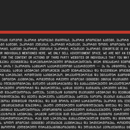
იძლიათ იპოვოთ ესკორტ გოგონები თბილისი, ესკორტ გოგონები ბათუმი, ესკორტ გ
რტი ბათუმი, ესკორტი ქუთაისი, ესკორტი რუსთავი, ესკორტი ფოთი, გოგოების ნო
ი, ბათუმი ესკორტი, ქუთაისი ესკორტი, რუსთავი ესკორტი. ESKORT5.GE is an adver
 or individuals mentioned here. We ONLY sell advertisment space, we are not an e
y for the content or actions of third party websites or individuals that you ma
კეტა ქვეყნნდება დარეგისტრირებული მომხმარებლების მიერ წინასწარი შემოწმე
არ არის ! ესკორტის სამყარო საქართველოში საქართველო — ეს ის ადგილია, 
ქვეყანა, სადაც სტუმრები აღმოაჩენენ ახალ შეგრძნებებსა და დაუვიწყარ მომ
ტ სერვისები, რომლებიც საინტერესო, მრავალფეროვან და უნიკალურ გამოცდი
 ემოციურ კავშირებს, რომელთაც რჩეული გოგოები (gogoebi) ქმნიან თავიანთ
 იფუნქციონირებს მაღალი სტანდარტებითა და განსაკუთრებული მრავალფეროვნ
უთრებული კომფორტი და მხიარულება, სადაც ყველა მათგანის სურვილი ხდება. ე
თ შესაძლებლობას აძლევს, უკეთესად გაიცნონ თავიანთი სტუმრები და შექმნან
ოცდილებებს და ყველა მსურველს საშუალებას აძლევს იპოვოს თავისი განსაკ
ნობა მუდმივად იზრდება, და მათ შორის ბევრი სარგებლობს ესკორტ ჯის (esc
 ადამიანებთან შეხვედრა, ახალი კულტურული გამოცდილებების მიღება და უნ
შესანიშნავ შესაძლებლობას აღმოაჩინონ საქართველო განსხვავებული, უფრო სიღ
აზობენ სტუმრებს, არამედ აძლევენ მათ შესაძლებლობას გაიცნონ ქართული ტრ
მართმოყვარეობას, რაც მათ სერვისებს განსაკუთრებულად თბილს და მიმზიდვ
, ხოლო გოგოები (gogoebi) აღვიძებენ კავშირებსა და ურთიერთობებს, რომელ
მხოლოდ კულტურული ღირსშესანიშნაობებითა და ულამაზესი პეიზაჟებითაა ცნო