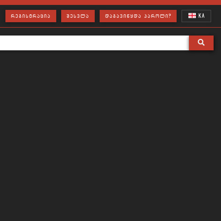
KA
ᲠᲔᲒᲘᲡᲢᲠᲐᲪᲘᲐ
ᲨᲔᲡᲕᲚᲐ
ᲓᲐᲒᲐᲕᲘᲬᲧᲓᲐ ᲞᲐᲠᲝᲚᲘ?