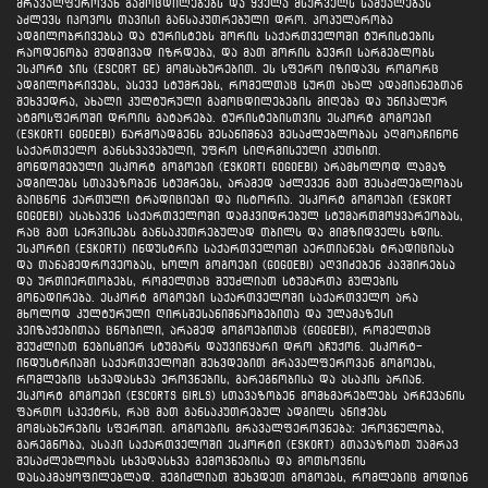
მრავალფეროვან გამოცდილებებს და ყველა მსურველს საშუალებას
აძლევს იპოვოს თავისი განსაკუთრებული დრო. პოპულარობა
ადგილობრივებსა და ტურისტებს შორის საქართველოში ტურისტების
რაოდენობა მუდმივად იზრდება, და მათ შორის ბევრი სარგებლობს
ესკორტ ჯის (escort ge) მომსახურებით. ეს სფერო იზიდავს როგორც
ადგილობრივებს, ასევე სტუმრებს, რომელთაც სურთ ახალ ადამიანებთან
შეხვედრა, ახალი კულტურული გამოცდილებების მიღება და უნიკალურ
ატმოსფეროში დროის გატარება. ტურისტებისთვის ესკორტ გოგოები
(eskorti gogoebi) წარმოადგენს შესანიშნავ შესაძლებლობას აღმოაჩინონ
საქართველო განსხვავებული, უფრო სიღრმისეული კუთხით.
მონდომებული ესკორტ გოგოები (eskorti gogoebi) არამხოლოდ ლამაზ
ადგილებს სთავაზობენ სტუმრებს, არამედ აძლევენ მათ შესაძლებლობას
გაიცნონ ქართული ტრადიციები და ისტორია. ესკორტ გოგოები (eskort
gogoebi) ასახავენ საქართველოში დამკვიდრებულ სტუმართმოყვარეობას,
რაც მათ სერვისებს განსაკუთრებულად თბილს და მიმზიდველს ხდის.
ესკორტი (eskorti) ინდუსტრია საქართველოში აერთიანებს ტრადიციასა
და თანამედროვეობას, ხოლო გოგოები (gogoebi) აღვიძებენ კავშირებსა
და ურთიერთობებს, რომელთაც შეუძლიათ სტუმართა გულების
მონადირება. ესკორტ გოგოები საქართველოში საქართველო არა
მხოლოდ კულტურული ღირსშესანიშნაობებითა და ულამაზესი
პეიზაჟებითაა ცნობილი, არამედ გოგოებითაც (gogoebi), რომელთაც
შეუძლიათ ნებისმიერ სტუმარს დაუვიწყარი დრო აჩუქონ. ესკორტ-
ინდუსტრიაში საქართველოში შეხვდებით მრავალფეროვან გოგოებს,
რომლებიც სხვადასხვა ეროვნების, გარეგნობისა და ასაკის არიან.
ესკორტ გოგოები (escorts girls) სთავაზობენ მომხმარებლებს არჩევანის
ფართო სპექტრს, რაც მათ განსაკუთრებულ ადგილს ანიჭებს
მომსახურების სფეროში. გოგოების მრავალფეროვნება: ეროვნულობა,
გარეგნობა, ასაკი საქართველოში ესკორტი (eskort) გთავაზობთ უამრავ
შესაძლებლობას სხვადასხვა გემოვნებისა და მოთხოვნის
დასაკმაყოფილებლად. შეგიძლიათ შეხვდეთ გოგოებს, რომლებიც მოდიან