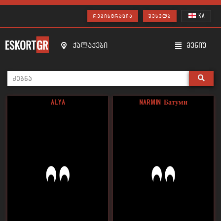
KA
ᲠᲔᲒᲘᲡᲢᲠᲐᲪᲘᲐ
ᲨᲔᲡᲕᲚᲐ
ქალაქები
მენიუ
Alya
Narmin Батуми