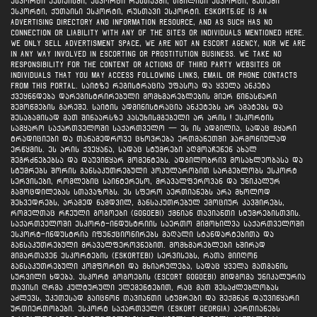
ესკორტი ქუთაისში, ესკორტი რუსთავში, თბილისი ესკორტი, ბათუმი
ესკორტი, ქუთაისი ესკორტი, რუსთავი ესკორტი. ESKORT5.GE is an
advertising directory and information resource, and as such has no
connection or liability with any of the sites or individuals mentioned here.
We ONLY sell advertisment space, we are not an escort agency, nor we are
in any way involved in escorting or prostitution business. We take no
responsibility for the content or actions of third party websites or
individuals that you may access following links, email or phone contacts
from this portal. საიტზე რეგისტრაცია უფასოა და ყველა ანკეტა
ქვეყნნდება დარეგისტრირებული მომხმარებლების მიერ წინასწარი
შემოწმების გარეშე. საიტის ადმინისტრაცია ანკეტებს არ ამატებს და
შესაბამისად მათ შინაარსზე პასუხისმგებელი არ არის ! ესკორტის
სამყარო საქართველოში საქართველო — ეს ის ადგილია, სადაც მყარი
ტრადიციები და თანამედროვე ცხოვრება ერთმანეთში ჰარმონიულად
ერწყმის. ეს არის ქვეყანა, სადაც სტუმრები აღმოაჩენენ ახალ
შეგრძნებებსა და დაუვიწყარ მომენტებს. ადგილობრივ მოსახლეობასა და
სტუმრებს შორის განსაკუთრებული პოპულარობით სარგებლობს ესკორტ
სერვისები, რომლებიც საინტერესო, მრავალფეროვან და უნიკალურ
გამოცდილებას სთავაზობს. ეს სფერო აერთიანებს არა მხოლოდ
შეხვედრებს, არამედ ნამდვილ, განსაკუთრებულ ემოციურ კავშირებს,
რომელთაც რჩეული გოგოები (gogoebi) ქმნიან თავიანთი სტუმრებისთვის.
საქართველოში ესკორტ-ინდუსტრიის საერთო მიმოხილვა საქართველოში
ესკორტ-ინდუსტრია იფუნქციონირებს მაღალი სტანდარტებითა და
განსაკუთრებული მრავალფეროვნებით. მომხმარებლები ხშირად
მიმართავენ ესკორტების (eskortebi) სერვისებს, რათა მიიღონ
განსაკუთრებული კომფორტი და მხიარულება, სადაც ყველა მათგანის
სურვილი ხდება. ესკორტ გოგოების (escort gogoebi) მიდგომა უნიკალურია
თავისი ღრმა კულტურული ელემენტებით, რაც მათ შესაძლებლობას
აძლევს, უკეთესად გაიცნონ თავიანთი სტუმრები და შექმნან დაუვიწყარი
ურთიერთობები. ესკორტ საქართველო (eskort georgia) აერთიანებს