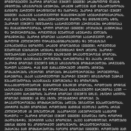
მონდომებული ესკორტ გოგოები (eskorti gogoebi) არამხოლოდ ლამაზ
ადგილებს სთავაზობენ სტუმრებს, არამედ აძლევენ მათ შესაძლებლობას
გაიცნონ ქართული ტრადიციები და ისტორია. ესკორტ გოგოები (eskort
gogoebi) ასახავენ საქართველოში დამკვიდრებულ სტუმართმოყვარეობას,
რაც მათ სერვისებს განსაკუთრებულად თბილს და მიმზიდველს ხდის.
ესკორტი (eskorti) ინდუსტრია საქართველოში აერთიანებს ტრადიციასა
და თანამედროვეობას, ხოლო გოგოები (gogoebi) აღვიძებენ კავშირებსა
და ურთიერთობებს, რომელთაც შეუძლიათ სტუმართა გულების
მონადირება. ესკორტ გოგოები საქართველოში საქართველო არა
მხოლოდ კულტურული ღირსშესანიშნაობებითა და ულამაზესი
პეიზაჟებითაა ცნობილი, არამედ გოგოებითაც (gogoebi), რომელთაც
შეუძლიათ ნებისმიერ სტუმარს დაუვიწყარი დრო აჩუქონ. ესკორტ-
ინდუსტრიაში საქართველოში შეხვდებით მრავალფეროვან გოგოებს,
რომლებიც სხვადასხვა ეროვნების, გარეგნობისა და ასაკის არიან.
ესკორტ გოგოები (escorts girls) სთავაზობენ მომხმარებლებს არჩევანის
ფართო სპექტრს, რაც მათ განსაკუთრებულ ადგილს ანიჭებს
მომსახურების სფეროში. გოგოების მრავალფეროვნება: ეროვნულობა,
გარეგნობა, ასაკი საქართველოში ესკორტი (eskort) გთავაზობთ უამრავ
შესაძლებლობას სხვადასხვა გემოვნებისა და მოთხოვნის
დასაკმაყოფილებლად. შეგიძლიათ შეხვდეთ გოგოებს, რომლებიც მოდიან
სხვადასხვა ქვეყნიდან და რომლებსაც განსხვავებული გარეგნობა აქვთ —
ევროპული გარეგნობის ესკორტ გოგოები (escorts girls), აზიური სტილის
გოგოები (gogoebi) ან შუა აზიის ელეგანტური გოგოები. ეს
მრავალფეროვნება მომხმარებლებს აძლევს უნიკალურ შესაძლებლობას,
აირჩიონ ისეთი გოგონები, რომლებიც მათთან ყველაზე ახლოს არიან
კულტურულად ან ვიზუალურად. ასაკობრივი კატეგორიებიც საკმაოდ
ფართოა — ესკორტ გოგოები (eskort gogoebi) შეიძლება იყოს როგორც
ახალგაზრდა, ენერგიით სავსე გოგონები, ასევე გამოცდილები, რომლებიც
ქმნიან მშვიდ და კომფორტულ ატმოსფეროს. მრავალფეროვნება
ეხმარება მათ მომხმარებლებს იპოვონ გოგოები (gogoebi), რომლებიც მათ