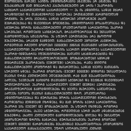
შემოწმების გარეშე. საიტის ადმინისტრაცია ანკეტებს არ ამატებს და
შესაბამისად მათ შინაარსზე პასუხისმგებელი არ არის ! ესკორტის
სამყარო საქართველოში საქართველო — ეს ის ადგილია, სადაც მყარი
ტრადიციები და თანამედროვე ცხოვრება ერთმანეთში ჰარმონიულად
ერწყმის. ეს არის ქვეყანა, სადაც სტუმრები აღმოაჩენენ ახალ
შეგრძნებებსა და დაუვიწყარ მომენტებს. ადგილობრივ მოსახლეობასა და
სტუმრებს შორის განსაკუთრებული პოპულარობით სარგებლობს ესკორტ
სერვისები, რომლებიც საინტერესო, მრავალფეროვან და უნიკალურ
გამოცდილებას სთავაზობს. ეს სფერო აერთიანებს არა მხოლოდ
შეხვედრებს, არამედ ნამდვილ, განსაკუთრებულ ემოციურ კავშირებს,
რომელთაც რჩეული გოგოები (gogoebi) ქმნიან თავიანთი სტუმრებისთვის.
საქართველოში ესკორტ-ინდუსტრიის საერთო მიმოხილვა საქართველოში
ესკორტ-ინდუსტრია იფუნქციონირებს მაღალი სტანდარტებითა და
განსაკუთრებული მრავალფეროვნებით. მომხმარებლები ხშირად
მიმართავენ ესკორტების (eskortebi) სერვისებს, რათა მიიღონ
განსაკუთრებული კომფორტი და მხიარულება, სადაც ყველა მათგანის
სურვილი ხდება. ესკორტ გოგოების (escort gogoebi) მიდგომა უნიკალურია
თავისი ღრმა კულტურული ელემენტებით, რაც მათ შესაძლებლობას
აძლევს, უკეთესად გაიცნონ თავიანთი სტუმრები და შექმნან დაუვიწყარი
ურთიერთობები. ესკორტ საქართველო (eskort georgia) აერთიანებს
მრავალფეროვან გამოცდილებებს და ყველა მსურველს საშუალებას
აძლევს იპოვოს თავისი განსაკუთრებული დრო. პოპულარობა
ადგილობრივებსა და ტურისტებს შორის საქართველოში ტურისტების
რაოდენობა მუდმივად იზრდება, და მათ შორის ბევრი სარგებლობს
ესკორტ ჯის (escort ge) მომსახურებით. ეს სფერო იზიდავს როგორც
ადგილობრივებს, ასევე სტუმრებს, რომელთაც სურთ ახალ ადამიანებთან
შეხვედრა, ახალი კულტურული გამოცდილებების მიღება და უნიკალურ
ატმოსფეროში დროის გატარება. ტურისტებისთვის ესკორტ გოგოები
(eskorti gogoebi) წარმოადგენს შესანიშნავ შესაძლებლობას აღმოაჩინონ
საქართველო განსხვავებული, უფრო სიღრმისეული კუთხით.