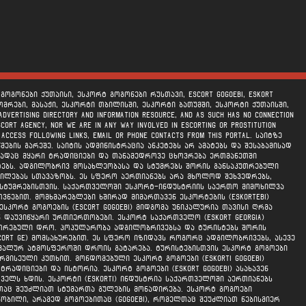
ოგონები ქუთაისი, ესკორტ გოგონები რუსთავი, escort gogoebi, eskort
მრები, მასაჟი, ესკორტი თბილისში, ესკორტი ბათუმში, ესკორტი ქუთაისში,
tising directory and information resource, and as such has no connection
scort agency, nor we are in any way involved in escorting or prostitution
y access following links, email or phone contacts from this portal. საიტზე
ბის გარეშე. საიტის ადმინისტრაცია ანკეტებს არ ამატებს და შესაბამისად
სადაც მყარი ტრადიციები და თანამედროვე ცხოვრება ერთმანეთში
ენტებს. ადგილობრივ მოსახლეობასა და სტუმრებს შორის განსაკუთრებული
ლებას სთავაზობს. ეს სფერო აერთიანებს არა მხოლოდ შეხვედრებს,
ი სტუმრებისთვის. საქართველოში ესკორტ-ინდუსტრიის საერთო მიმოხილვა
ებით. მომხმარებლები ხშირად მიმართავენ ესკორტების (eskortebi)
სკორტ გოგოების (escort gogoebi) მიდგომა უნიკალურია თავისი ღრმა
 დაუვიწყარი ურთიერთობები. ესკორტ საქართველო (eskort georgia)
უთრებული დრო. პოპულარობა ადგილობრივებსა და ტურისტებს შორის
ort ge) მომსახურებით. ეს სფერო იზიდავს როგორც ადგილობრივებს, ასევე
იკალურ ატმოსფეროში დროის გატარება. ტურისტებისთვის ესკორტ გოგოები
რმისეული კუთხით. მონდომებული ესკორტ გოგოები (eskorti gogoebi)
ადიციები და ისტორია. ესკორტ გოგოები (eskort gogoebi) ასახავენ
ელს ხდის. ესკორტი (eskorti) ინდუსტრია საქართველოში აერთიანებს
თაც შეუძლიათ სტუმართა გულების მონადირება. ესკორტ გოგოები
ბილი, არამედ გოგოებითაც (gogoebi), რომელთაც შეუძლიათ ნებისმიერ