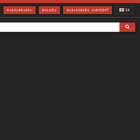
KA
ᲠᲔᲒᲘᲡᲢᲠᲐᲪᲘᲐ
ᲨᲔᲡᲕᲚᲐ
ᲓᲐᲒᲐᲕᲘᲬᲧᲓᲐ ᲞᲐᲠᲝᲚᲘ?