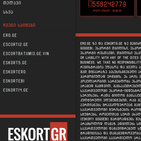
558242779
თელავი
ბოლო ვიზიტი : 09:55:39
სხვა
ᲩᲕᲔᲜᲘ ᲡᲐᲘᲢᲔᲑᲘ
Ero.ge
ERO.GE ზე და ESKORT5.GE ზე შეგ
Escorti2.ge
gogoebi, ესკორტი თბილისი, ესკო
ესკორტი რუსთავში, თბილისი ესკორტ
Escortbatumi3.ge.vin
or liability with any of the sites
business. We take no responsibilit
Eskort5.ge
რეგისტრაცია უფასოა და ყველა ან
მათ შინაარსზე პასუხისმგებელი 
Eskortero
ჰარმონიულად ერწყმის. ეს არის 
Eskortebi
პოპულარობით სარგებლობს ესკორ
არამედ ნამდვილ, განსაკუთრებულ
Eskorti4.ge
საქართველოში ესკორტ-ინდუსტრია
სერვისებს, რათა მიიღონ განსაკ
კულტურული ელემენტებით, რაც მა
აერთიანებს მრავალფეროვან გამ
საქართველოში ტურისტების რაოდე
სტუმრებს, რომელთაც სურთ ახალ
(eskorti gogoebi) წარმოადგენს 
არამხოლოდ ლამაზ ადგილებს სთავ
საქართველოში დამკვიდრებულ სტუ
ტრადიციასა და თანამედროვეობას
საქართველოში საქართველო არა 