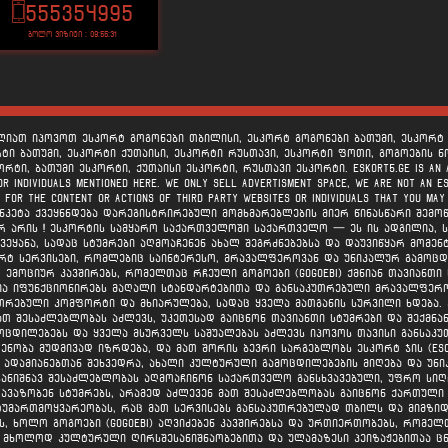
555354995
ბოლო ვიზიტი : 09:55:31
იძლიათ იპოვოთ ესკორტ გოგონები თბილისი, ესკორტ გოგონები ბათუმი, ესკორტ გ
რტი ბათუმი, ესკორტი ქუთაისი, ესკორტი რუსთავი, ესკორტი ფოთი, გოგოების ნო
ი, ბათუმი ესკორტი, ქუთაისი ესკორტი, რუსთავი ესკორტი. ESKORT5.GE is an adver
 or individuals mentioned here. We ONLY sell advertisment space, we are not an e
y for the content or actions of third party websites or individuals that you ma
კეტა ქვეყნნდება დარეგისტრირებული მომხმარებლების მიერ წინასწარი შემოწმე
არ არის ! ესკორტის სამყარო საქართველოში საქართველო — ეს ის ადგილია, 
ქვეყანა, სადაც სტუმრები აღმოაჩენენ ახალ შეგრძნებებსა და დაუვიწყარ მომ
ტ სერვისები, რომლებიც საინტერესო, მრავალფეროვან და უნიკალურ გამოცდი
 ემოციურ კავშირებს, რომელთაც რჩეული გოგოები (gogoebi) ქმნიან თავიანთ
 იფუნქციონირებს მაღალი სტანდარტებითა და განსაკუთრებული მრავალფეროვნ
უთრებული კომფორტი და მხიარულება, სადაც ყველა მათგანის სურვილი ხდება. ე
თ შესაძლებლობას აძლევს, უკეთესად გაიცნონ თავიანთი სტუმრები და შექმნან
ოცდილებებს და ყველა მსურველს საშუალებას აძლევს იპოვოს თავისი განსაკ
ნობა მუდმივად იზრდება, და მათ შორის ბევრი სარგებლობს ესკორტ ჯის (esc
 ადამიანებთან შეხვედრა, ახალი კულტურული გამოცდილებების მიღება და უნ
შესანიშნავ შესაძლებლობას აღმოაჩინონ საქართველო განსხვავებული, უფრო სიღ
აზობენ სტუმრებს, არამედ აძლევენ მათ შესაძლებლობას გაიცნონ ქართული ტრ
მართმოყვარეობას, რაც მათ სერვისებს განსაკუთრებულად თბილს და მიმზიდვ
, ხოლო გოგოები (gogoebi) აღვიძებენ კავშირებსა და ურთიერთობებს, რომელ
მხოლოდ კულტურული ღირსშესანიშნაობებითა და ულამაზესი პეიზაჟებითაა ცნო